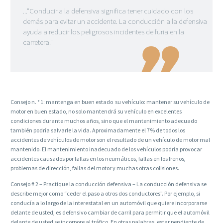
..."Conducir a la defensiva significa tener cuidado con los
demás para evitar un accidente. La conducción a la defensiva
ayuda a reducir los peligrosos incidentes de furia en la
carretera."
Consejo n. ° 1: mantenga en buen estado su vehículo: mantener su vehículo de
motor en buen estado, no solo mantendrá su vehículo en excelentes
condiciones durante muchos años, sino que el mantenimiento adecuado
también podría salvarle la vida. Aproximadamente el 7% de todos los
accidentes de vehículos de motor son el resultado de un vehículo de motor mal
mantenido. El mantenimiento inadecuado de los vehículos podría provocar
accidentes causados por fallas en los neumáticos, fallas en los frenos,
problemas de dirección, fallas del motor y muchas otras colisiones.
Consejo # 2 – Practique la conducción defensiva – La conducción defensiva se
describe mejor como “ceder el paso a otros dos conductores”. Por ejemplo, si
conducía a lo largo de la interestatal en un automóvil que quiere incorporarse
delante de usted, es defensivo cambiar de carril para permitir que el automóvil
delante de usted se incorpore al tráfico. En otras palabras, estar pendiente de