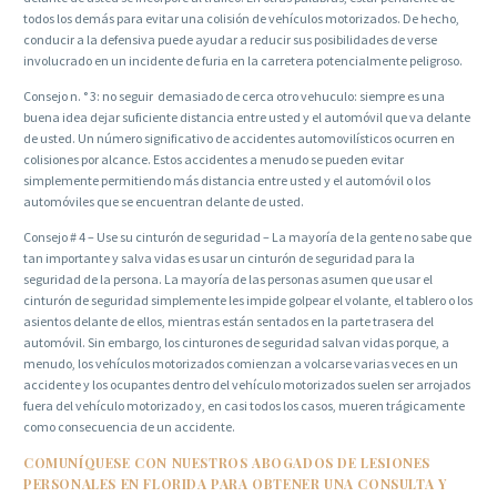
todos los demás para evitar una colisión de vehículos motorizados. De hecho,
conducir a la defensiva puede ayudar a reducir sus posibilidades de verse
involucrado en un incidente de furia en la carretera potencialmente peligroso.
Consejo n. ° 3: no seguir demasiado de cerca otro vehuculo: siempre es una
buena idea dejar suficiente distancia entre usted y el automóvil que va delante
de usted. Un número significativo de accidentes automovilísticos ocurren en
colisiones por alcance. Estos accidentes a menudo se pueden evitar
simplemente permitiendo más distancia entre usted y el automóvil o los
automóviles que se encuentran delante de usted.
Consejo # 4 – Use su cinturón de seguridad – La mayoría de la gente no sabe que
tan importante y salva vidas es usar un cinturón de seguridad para la
seguridad de la persona. La mayoría de las personas asumen que usar el
cinturón de seguridad simplemente les impide golpear el volante, el tablero o los
asientos delante de ellos, mientras están sentados en la parte trasera del
automóvil. Sin embargo, los cinturones de seguridad salvan vidas porque, a
menudo, los vehículos motorizados comienzan a volcarse varias veces en un
accidente y los ocupantes dentro del vehículo motorizados suelen ser arrojados
fuera del vehículo motorizado y, en casi todos los casos, mueren trágicamente
como consecuencia de un accidente.
COMUNÍQUESE CON NUESTROS ABOGADOS DE LESIONES
PERSONALES EN FLORIDA PARA OBTENER UNA CONSULTA Y