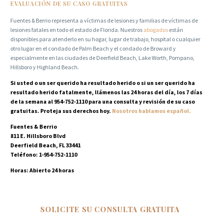
EVALUACIÓN DE SU CASO GRATUITAS
Fuentes & Berrio representa a víctimas de lesiones y familias de víctimas de
lesiones fatales en todo el estado de Florida. Nuestros
abogados
están
disponibles para atenderlo en su hogar, lugar de trabajo, hospital o cualquier
otro lugar en el condado de Palm Beach y el condado de Broward y
especialmente en las ciudades de Deerfield Beach, Lake Worth, Pompano,
Hillsboro y Highland Beach.
Si usted o un ser querido ha resultado herido o si un ser querido ha
resultado herido fatalmente, llámenos las 24 horas del día, los 7 días
de la semana al 954-752-1110 para una consulta y revisión de su caso
gratuitas. Proteja sus derechos hoy.
Nosotros hablamos español.
Fuentes & Berrio
811 E. Hillsboro Blvd
Deerfield Beach, FL 33441
Teléfono: 1-954-752-1110
Horas: Abierto 24 horas
SOLICITE SU CONSULTA GRATUITA