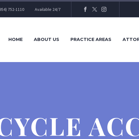
954) 752-1110
Available 24/7
HOME
ABOUT US
PRACTICE AREAS
ATTO
YCLE AC