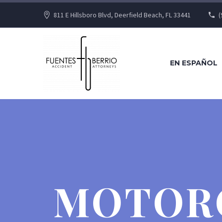
811 E Hillsboro Blvd, Deerfield Beach, FL 33441
(
EN ESPAÑOL
MOTORC